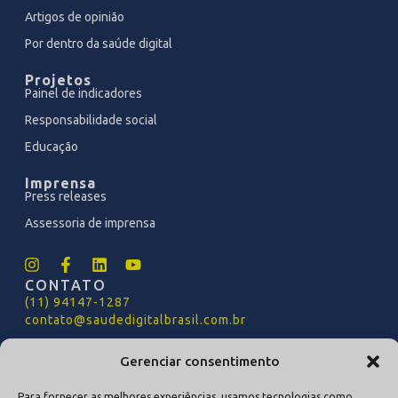
Artigos de opinião
Por dentro da saúde digital
Projetos
Painel de indicadores
Responsabilidade social
Educação
Imprensa
Press releases
Assessoria de imprensa
CONTATO
(11) 94147-1287
contato@saudedigitalbrasil.com.br
ASSESSORIA DE IMPRENSA
Gerenciar consentimento
imprensa@saudedigitalbrasil.com.br
POLÍTICA DE PRIVACIDADE
Para fornecer as melhores experiências, usamos tecnologias como