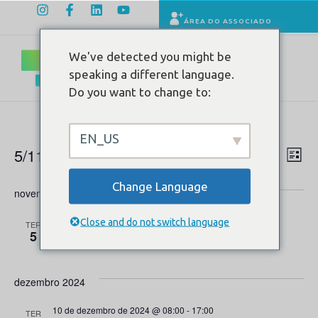
ÁREA DO ASSOCIADO
We've detected you might be
speaking a different language.
Do you want to change to:
EN_US
5/11/2024
 - 
30/4/2025
Na
Pesquisa
Procurar e
Lista
e
Selecione
do
a
Change Language
navegaçã
novembro 2024
data.
vi
de
visuais
5 de novembro de 2024 @ 08:00
-
17:00
Ev
Close and do not switch language
TER
5
de
Atestado médico via telemedicina
Eventos
dezembro 2024
10 de dezembro de 2024 @ 08:00
-
17:00
TER