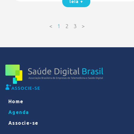
leia +
<
1
2
3
>
ASSOCIE-SE
Home
Agenda
Associe-se