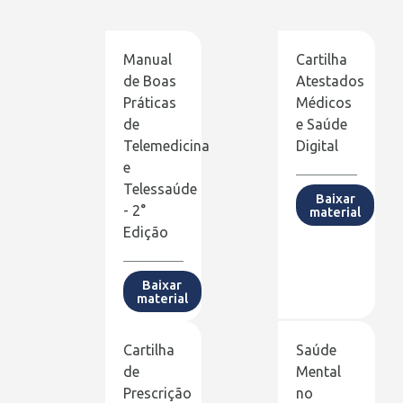
Manual
Cartilha
de Boas
Atestados
Práticas
Médicos
de
e Saúde
Telemedicina
Digital
e
Telessaúde
Baixar
- 2°
material
Edição
Baixar
material
Cartilha
Saúde
de
Mental
Prescrição
no