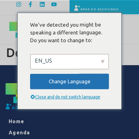
ÁREA DO ASSOCIADO
We've detected you might be
speaking a different language.
Do you want to change to:
Docway
EN_US
Change Language
Close and do not switch language
ASSOCIE-SE
Home
Agenda