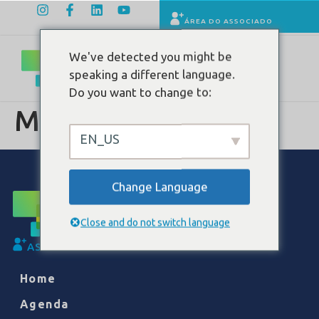
ÁREA DO ASSOCIADO
We've detected you might be
speaking a different language.
Do you want to change to:
MEVO
EN_US
Change Language
Close and do not switch language
ASSOCIE-SE
Home
Agenda