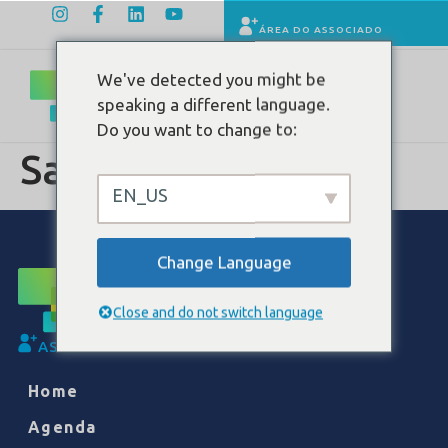
ÁREA DO ASSOCIADO
We've detected you might be
speaking a different language.
Do you want to change to:
Sabin
EN_US
Change Language
Close and do not switch language
ASSOCIE-SE
Home
Agenda