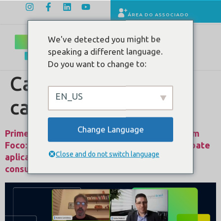
ÁREA DO ASSOCIADO
We've detected you might be
speaking a different language.
Do you want to change to:
Categoria:
Não
EN_US
categorizado
Change Language
Primeiro encontro da série – “Saúde Digital em
Foco: Aplicações práticas de IA na saúde” debate
Close and do not switch language
aplicações práticas de IA na transcrição de
consultas