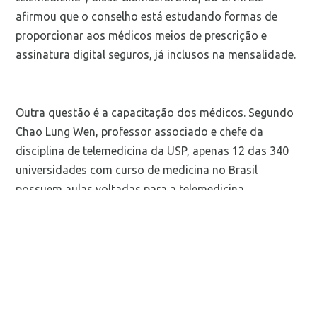
afirmou que o conselho está estudando formas de
proporcionar aos médicos meios de prescrição e
assinatura digital seguros, já inclusos na mensalidade.
Outra questão é a capacitação dos médicos. Segundo
Chao Lung Wen, professor associado e chefe da
disciplina de telemedicina da USP, apenas 12 das 340
universidades com curso de medicina no Brasil
possuem aulas voltadas para a telemedicina.
Uma preocupação levantada pelos participantes é que
a telemedicina não deve ser usada pelos gestores
públicos e privados de saúde como forma de reduzir
custos e, por exemplo, deixar de