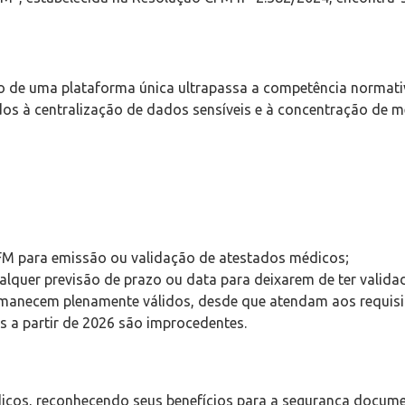
o de uma plataforma única ultrapassa a competência normativ
dos à centralização de dados sensíveis e à concentração de 
FM para emissão ou validação de atestados médicos;
alquer previsão de prazo ou data para deixarem de ter valida
manecem plenamente válidos, desde que atendam aos requisito
 a partir de 2026 são improcedentes.
cos, reconhecendo seus benefícios para a segurança document