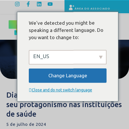
ÁREA DO ASSOCIADO
We've detected you might be
speaking a different language. Do
you want to change to:
Painel de Indicadores
EN_US
Conteúdo
Change Language
Close and do not switch language
Dia do Hospital: Saúde digital e
seu protagonismo nas instituições
de saúde
5 de julho de 2024