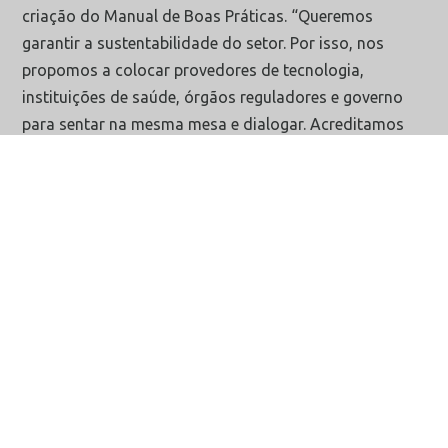
criação do Manual de Boas Práticas. “Queremos
garantir a sustentabilidade do setor. Por isso, nos
propomos a colocar provedores de tecnologia,
instituições de saúde, órgãos reguladores e governo
para sentar na mesma mesa e dialogar. Acreditamos
que não há evolução sem esse pensamento de união
de todos os elos da cadeia”, finaliza a gerente
executiva da SDB.
Mais notícias