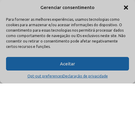
Gerenciar consentimento
Para fornecer as melhores experiências, usamos tecnologias como
cookies para armazenar e/ou acessar informações do dispositivo. O
consentimento para essas tecnologias nos permitirá processar dados
como comportamento de navegação ou IDs exclusivos neste site. Não
consentir ou retirar o consentimento pode afetar negativamente
certos recursos e funções.
6 de maio de 2021
Saúde Business: Empresas de telemedicina e
Aceitar
saúde digital criam associação para apoiar o
desenvolvimento sustentável do setor
Opt-out preferences
Declaração de privacidade
leia +