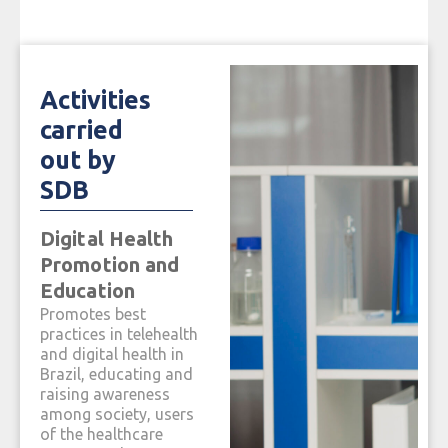
Activities
carried
out by
SDB
Digital Health
Government
Tecn
n
Promotion and
Relations
inno
Education
Represents the
It pro
interests of members
techno
Promotes best
tor
and the sector before
innova
practices in telehealth
s,
public bodies,
digital
and digital health in
s
government entities,
follow
Brazil, educating and
f
regulatory agencies
identi
raising awareness
art
and sector events,
opport
among society, users
promoting the creation
collab
of the healthcare
of laws and
leadin