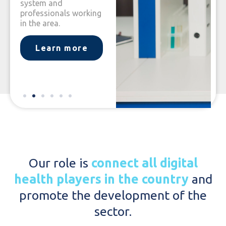
system and
regulations that favor
the de
professionals working
the development of
techno
in the area.
digital health.
soluti
Learn more
Our role is
connect all digital
health players in the country
and
promote the development of the
sector.