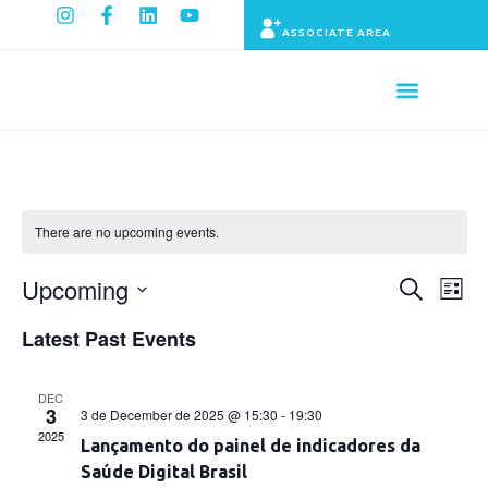
ASSOCIATE AREA
Indicators panel
There are no upcoming events.
Upcoming
Ev
Events
Search
List
Search
Select
Vi
date.
Latest Past Events
and
Na
Views
Navigatio
DEC
3
3 de December de 2025 @ 15:30
-
19:30
2025
Lançamento do painel de indicadores da
Saúde Digital Brasil