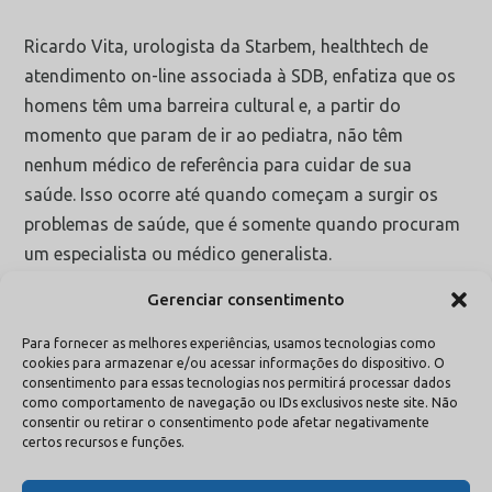
Ricardo Vita, urologista da Starbem, healthtech de
atendimento on-line associada à SDB, enfatiza que os
homens têm uma barreira cultural e, a partir do
momento que param de ir ao pediatra, não têm
nenhum médico de referência para cuidar de sua
saúde. Isso ocorre até quando começam a surgir os
problemas de saúde, que é somente quando procuram
um especialista ou médico generalista.
Gerenciar consentimento
“Nesse interstício todo, o homem fica desassistido e,
Para fornecer as melhores experiências, usamos tecnologias como
cookies para armazenar e/ou acessar informações do dispositivo. O
muitas vezes, não olha para a sua saúde. Falando,
consentimento para essas tecnologias nos permitirá processar dados
principalmente, de saúde preventiva e não só de
como comportamento de navegação ou IDs exclusivos neste site. Não
consentir ou retirar o consentimento pode afetar negativamente
medicina curativa. Isso porque o homem tende a se
certos recursos e funções.
achar inabalável e inatingível. E sempre vem aquele